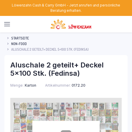
Löwenzahn Cash & Carry GmbH - Jetzt anrufen und persönliche
Beratung erhalten.
STARTSEITE
NON-FOOD
ALUSCHALE 2 GETEILT+ DECKEL 5×100 STK. (FEDINSA)
Aluschale 2 geteilt+ Deckel
5×100 Stk. (Fedinsa)
Menge
Karton
Artikelnummer:
0172.20