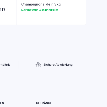
Champignons klein 3kg
TT)
LAGERBESTAND WIRD ÜBERPRÜFT
hältnis
Sichere Abwicklung
REN
GETRÄNKE