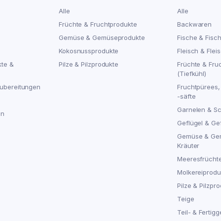
Alle
Alle
Früchte & Fruchtprodukte
Backwaren
Gemüse & Gemüseprodukte
Fische & Fisc
Kokosnussprodukte
Fleisch & Flei
kte &
Pilze & Pilzprodukte
Früchte & Fru
(Tiefkühl)
ubereitungen
Fruchtpürees,
-säfte
Garnelen & S
en
Geflügel & Ge
Gemüse & Ge
Kräuter
Meeresfrücht
Molkereiproduk
Pilze & Pilzpro
Teige
Teil- & Fertigg