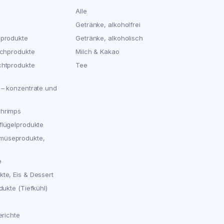
Alle
Getränke, alkoholfrei
hprodukte
Getränke, alkoholisch
schprodukte
Milch & Kakao
chtprodukte
Tee
 – konzentrate und
chrimps
flügelprodukte
müseprodukte,
e
te, Eis & Dessert
dukte (Tiefkühl)
erichte