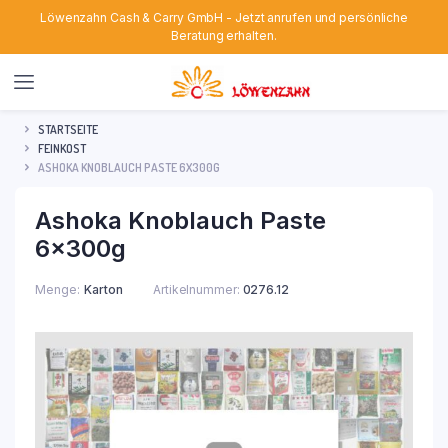
Löwenzahn Cash & Carry GmbH - Jetzt anrufen und persönliche
Beratung erhalten.
STARTSEITE
FEINKOST
ASHOKA KNOBLAUCH PASTE 6X300G
Ashoka Knoblauch Paste
6x300g
Menge
Karton
Artikelnummer:
0276.12