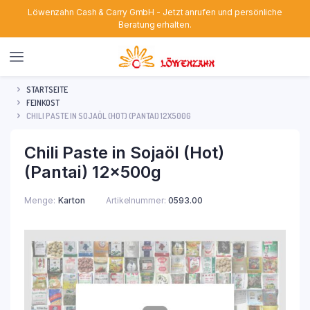
Löwenzahn Cash & Carry GmbH - Jetzt anrufen und persönliche
Beratung erhalten.
STARTSEITE
FEINKOST
CHILI PASTE IN SOJAÖL (HOT) (PANTAI) 12X500G
Chili Paste in Sojaöl (Hot)
(Pantai) 12x500g
Menge
Karton
Artikelnummer:
0593.00