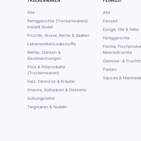
TROCKENWAREN
FEINKOST
Alle
Alle
Fertiggerichte (Trockenwaren)/
Dessert
Instant Nudel
Essige, Öle & Fette
Früchte, Nüsse, Kerne & Saaten
Fertiggerichte
Lebensmittelzusatzstoffe
Fische, Fischprodu
Mehle, Stärken &
Meeresfrüchte
Backmischungen
Gemüse- & Fruchtz
Pilze & Pilzprodukte
Pasten
(Trockenwaren)
Saucen & Marinad
Salz, Gewürze & Kräuter
Snacks, Süßwaren & Desserts
Süßungsmittel
Teigwaren & Nudeln