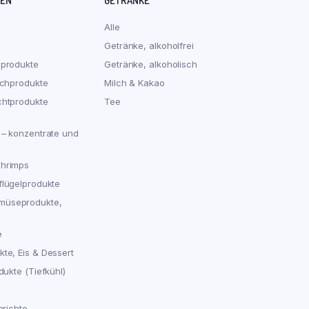
REN
GETRÄNKE
Alle
Getränke, alkoholfrei
hprodukte
Getränke, alkoholisch
schprodukte
Milch & Kakao
chtprodukte
Tee
 – konzentrate und
chrimps
flügelprodukte
müseprodukte,
e
te, Eis & Dessert
dukte (Tiefkühl)
erichte