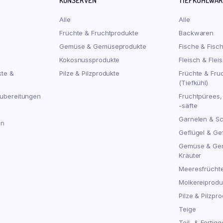
KONSERVEN
TIEFKÜHLWA
Alle
Alle
Früchte & Fruchtprodukte
Backwaren
Gemüse & Gemüseprodukte
Fische & Fisc
Kokosnussprodukte
Fleisch & Flei
kte &
Pilze & Pilzprodukte
Früchte & Fru
(Tiefkühl)
ubereitungen
Fruchtpürees,
-säfte
Garnelen & S
en
Geflügel & Ge
Gemüse & Ge
Kräuter
Meeresfrücht
Molkereiproduk
Pilze & Pilzpro
Teige
Teil- & Fertigg