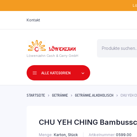
Lö
Kontakt
Products
search
Löwenzahn Cash & Carry GmbH
ALLE KATEGORIEN
STARTSEITE
GETRÄNKE
GETRÄNKE, ALKOHOLISCH
CHU YEH C
CHU YEH CHING Bambussch
Menge
Karton, Stück
Artikelnummer:
0599.00