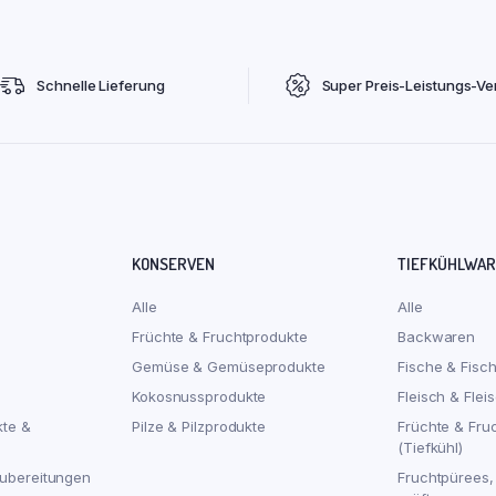
Schnelle Lieferung
Super Preis-Leistungs-Ver
KONSERVEN
TIEFKÜHLWA
Alle
Alle
Früchte & Fruchtprodukte
Backwaren
Gemüse & Gemüseprodukte
Fische & Fisc
Kokosnussprodukte
Fleisch & Flei
kte &
Pilze & Pilzprodukte
Früchte & Fru
(Tiefkühl)
ubereitungen
Fruchtpürees,