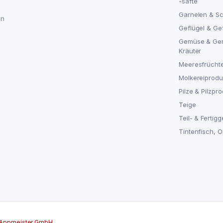
-säfte
Garnelen & S
en
Geflügel & Ge
Gemüse & Ge
Kräuter
Meeresfrücht
Molkereiproduk
Pilze & Pilzpro
Teige
Teil- & Fertigg
Tintenfisch, 
Appmeister GmbH