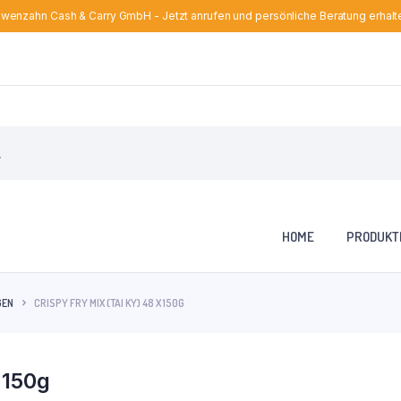
wenzahn Cash & Carry GmbH - Jetzt anrufen und persönliche Beratung erhalt
HOME
PRODUKT
GEN
CRISPY FRY MIX (TAI KY) 48 X 150G
 150g