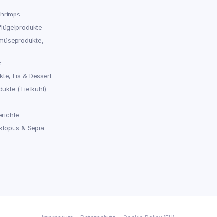
chrimps
flügelprodukte
müseprodukte,
e
te, Eis & Dessert
dukte (Tiefkühl)
erichte
Oktopus & Sepia