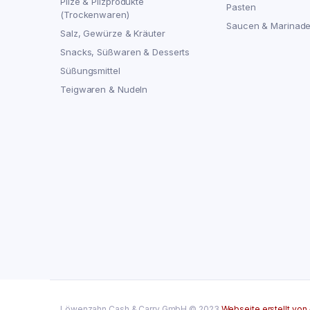
Pilze & Pilzprodukte
Pasten
(Trockenwaren)
Saucen & Marinad
Salz, Gewürze & Kräuter
Snacks, Süßwaren & Desserts
Süßungsmittel
Teigwaren & Nudeln
Löwenzahn Cash & Carry GmbH © 2023
Webseite erstellt von