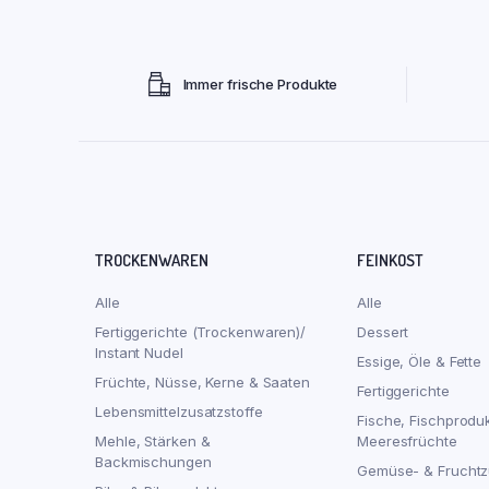
Immer frische Produkte
TROCKENWAREN
FEINKOST
Alle
Alle
Fertiggerichte (Trockenwaren)/
Dessert
Instant Nudel
Essige, Öle & Fette
Früchte, Nüsse, Kerne & Saaten
Fertiggerichte
Lebensmittelzusatzstoffe
Fische, Fischprodu
Mehle, Stärken &
Meeresfrüchte
Backmischungen
Gemüse- & Fruchtz