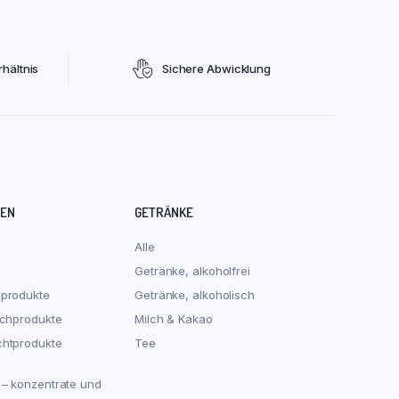
hältnis
Sichere Abwicklung
REN
GETRÄNKE
Alle
Getränke, alkoholfrei
hprodukte
Getränke, alkoholisch
schprodukte
Milch & Kakao
chtprodukte
Tee
 – konzentrate und