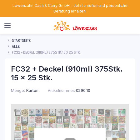
Löwenzahn Cash & Carry GmbH - Jetzt anrufen und persönliche
Beratung erhalten.
STARTSEITE
ALLE
FC32 + DECKEL (910ML) 375STK. 15 X 25 STK.
FC32 + Deckel (910ml) 375Stk.
15 x 25 Stk.
Menge
Karton
Artikelnummer:
0290.10