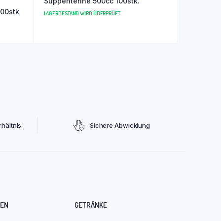
Suppenterine 500cc 100stk.
teilt Tief 10x100stk
LAGERBESTAND WIRD ÜBERPRÜFT
hältnis
Sichere Abwicklung
REN
GETRÄNKE