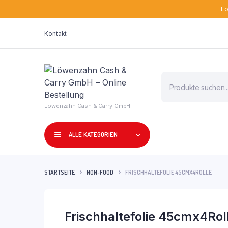
Lö
Kontakt
Products
search
Löwenzahn Cash & Carry GmbH
ALLE KATEGORIEN
STARTSEITE
NON-FOOD
FRISCHHALTEFOLIE 45CMX4ROLLE
Frischhaltefolie 45cmx4Rol