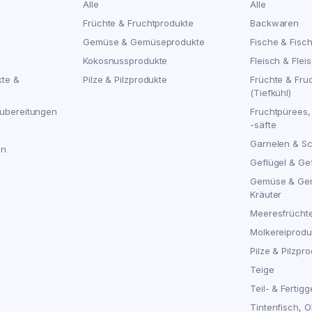
Alle
Alle
Früchte & Fruchtprodukte
Backwaren
Gemüse & Gemüseprodukte
Fische & Fisc
Kokosnussprodukte
Fleisch & Flei
kte &
Pilze & Pilzprodukte
Früchte & Fru
(Tiefkühl)
ubereitungen
Fruchtpürees,
-säfte
Garnelen & S
en
Geflügel & Ge
Gemüse & Ge
Kräuter
Meeresfrücht
Molkereiproduk
Pilze & Pilzpro
Teige
Teil- & Fertigg
Tintenfisch, 