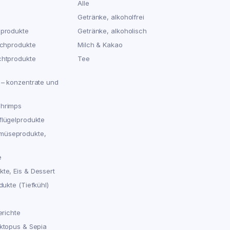
Alle
Getränke, alkoholfrei
hprodukte
Getränke, alkoholisch
schprodukte
Milch & Kakao
chtprodukte
Tee
 – konzentrate und
chrimps
flügelprodukte
müseprodukte,
e
te, Eis & Dessert
dukte (Tiefkühl)
erichte
Oktopus & Sepia