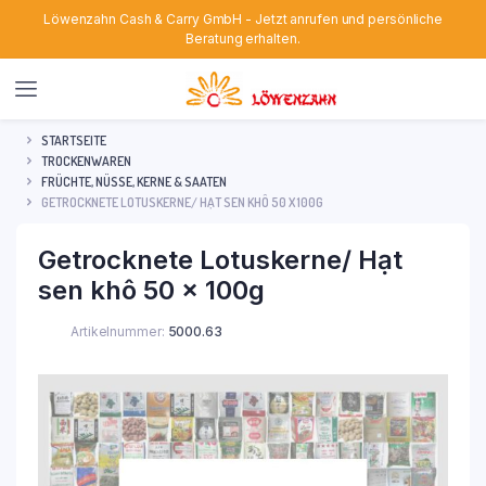
Löwenzahn Cash & Carry GmbH - Jetzt anrufen und persönliche
Beratung erhalten.
STARTSEITE
TROCKENWAREN
FRÜCHTE, NÜSSE, KERNE & SAATEN
GETROCKNETE LOTUSKERNE/ HẠT SEN KHÔ 50 X 100G
Getrocknete Lotuskerne/ Hạt
sen khô 50 x 100g
Artikelnummer:
5000.63