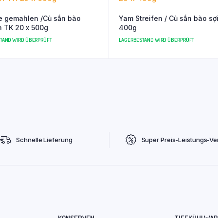
 gemahlen /Củ sắn bào
Yam Streifen / Củ sắn bào sợi
 TK 20 x 500g
400g
TAND WIRD ÜBERPRÜFT
LAGERBESTAND WIRD ÜBERPRÜFT
Schnelle Lieferung
Super Preis-Leistungs-Ver