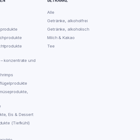
REN
GETRÄNKE
Alle
Getränke, alkoholfrei
hprodukte
Getränke, alkoholisch
schprodukte
Milch & Kakao
chtprodukte
Tee
 – konzentrate und
chrimps
flügelprodukte
müseprodukte,
e
te, Eis & Dessert
dukte (Tiefkühl)
erichte