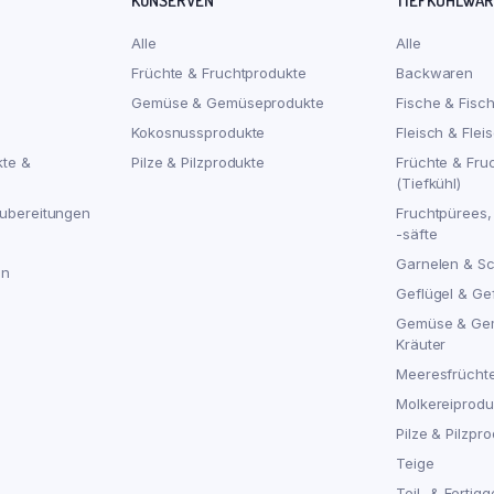
KONSERVEN
TIEFKÜHLWA
Alle
Alle
Früchte & Fruchtprodukte
Backwaren
Gemüse & Gemüseprodukte
Fische & Fisc
Kokosnussprodukte
Fleisch & Flei
kte &
Pilze & Pilzprodukte
Früchte & Fru
(Tiefkühl)
ubereitungen
Fruchtpürees,
-säfte
Garnelen & S
en
Geflügel & Ge
Gemüse & Ge
Kräuter
Meeresfrücht
Molkereiproduk
Pilze & Pilzpro
Teige
Teil- & Fertigg