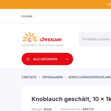
Lö
Kontakt
Products
search
Löwenzahn Cash & Carry GmbH
ALLE KATEGORIEN
STARTSEITE
TIEFKÜHLWAREN
GEMÜSE & GEMÜSEPRODUKTE, KR
Knoblauch geschält, 10 x 1
Menge
Stück
Artikelnummer:
0697.10