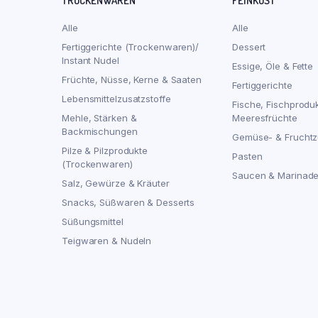
TROCKENWAREN
FEINKOST
Alle
Alle
Fertiggerichte (Trockenwaren)/
Dessert
Instant Nudel
Essige, Öle & Fette
Früchte, Nüsse, Kerne & Saaten
Fertiggerichte
Lebensmittelzusatzstoffe
Fische, Fischprodu
Mehle, Stärken &
Meeresfrüchte
Backmischungen
Gemüse- & Fruchtz
Pilze & Pilzprodukte
Pasten
(Trockenwaren)
Saucen & Marinad
Salz, Gewürze & Kräuter
Snacks, Süßwaren & Desserts
Süßungsmittel
Teigwaren & Nudeln