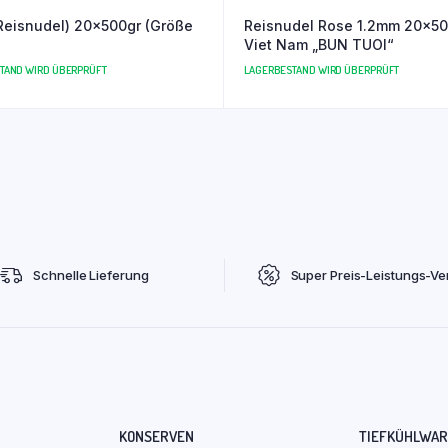
isnudel) 20x500gr (Größe
Reisnudel Rose 1.2mm 20x5
Viet Nam „BUN TUOI“
TAND WIRD ÜBERPRÜFT
LAGERBESTAND WIRD ÜBERPRÜFT
Schnelle Lieferung
Super Preis-Leistungs-Ver
KONSERVEN
TIEFKÜHLWA