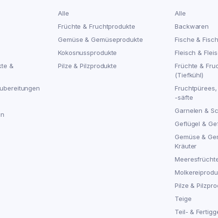
Alle
Alle
Früchte & Fruchtprodukte
Backwaren
Gemüse & Gemüseprodukte
Fische & Fisc
Kokosnussprodukte
Fleisch & Flei
kte &
Pilze & Pilzprodukte
Früchte & Fru
(Tiefkühl)
ubereitungen
Fruchtpürees,
-säfte
Garnelen & S
en
Geflügel & Ge
Gemüse & Ge
Kräuter
Meeresfrücht
Molkereiproduk
Pilze & Pilzpro
Teige
Teil- & Fertigg