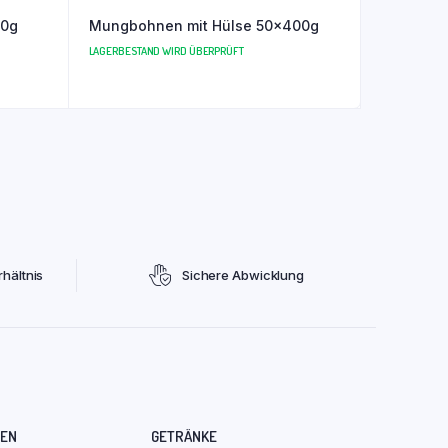
00g
Mungbohnen mit Hülse 50x400g
LAGERBESTAND WIRD ÜBERPRÜFT
hältnis
Sichere Abwicklung
REN
GETRÄNKE