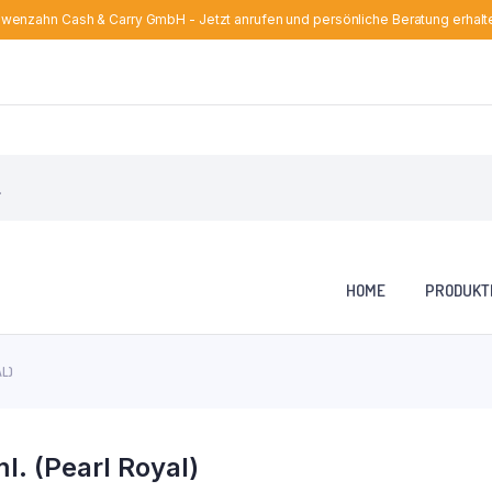
wenzahn Cash & Carry GmbH - Jetzt anrufen und persönliche Beratung erhalt
HOME
PRODUKT
L)
. (Pearl Royal)