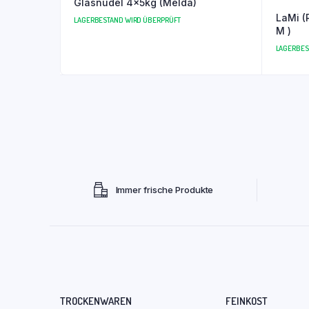
Glasnudel 4x5kg (Melda)
LaMi (Re
LAGERBESTAND WIRD ÜBERPRÜFT
M )
LAGERBES
Immer frische Produkte
TROCKENWAREN
FEINKOST