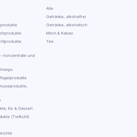
Alle
Getränke, alkoholfrei
hprodukte
Getränke, alkoholisch
schprodukte
Milch & Kakao
chtprodukte
Tee
 – konzentrate und
chrimps
flügelprodukte
müseprodukte,
e
te, Eis & Dessert
dukte (Tiefkühl)
erichte