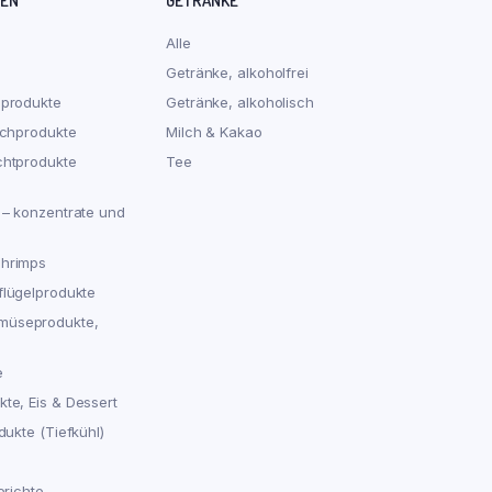
REN
GETRÄNKE
Alle
Getränke, alkoholfrei
hprodukte
Getränke, alkoholisch
schprodukte
Milch & Kakao
chtprodukte
Tee
 – konzentrate und
chrimps
flügelprodukte
müseprodukte,
e
te, Eis & Dessert
dukte (Tiefkühl)
erichte