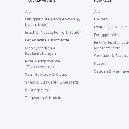
TROCKENWAREN
FEINKOST
Alle
Alle
Fertiggerichte (Trockenwaren)/
Dessert
Instant Nudel
Essige, Öle & Fette
Früchte, Nüsse, Kerne & Saaten
Fertiggerichte
Lebensmittelzusatzstoffe
Fische, Fischprodu
Mehle, Stärken &
Meeresfrüchte
Backmischungen
Gemüse- & Fruchtz
Pilze & Pilzprodukte
Pasten
(Trockenwaren)
Saucen & Marinad
Salz, Gewürze & Kräuter
Snacks, Süßwaren & Desserts
Süßungsmittel
Teigwaren & Nudeln