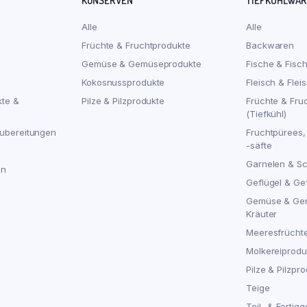
KONSERVEN
TIEFKÜHLWA
Alle
Alle
Früchte & Fruchtprodukte
Backwaren
Gemüse & Gemüseprodukte
Fische & Fisc
Kokosnussprodukte
Fleisch & Flei
kte &
Pilze & Pilzprodukte
Früchte & Fru
(Tiefkühl)
ubereitungen
Fruchtpürees,
-säfte
Garnelen & S
en
Geflügel & Ge
Gemüse & Ge
Kräuter
Meeresfrücht
Molkereiproduk
Pilze & Pilzpro
Teige
Teil- & Fertigg