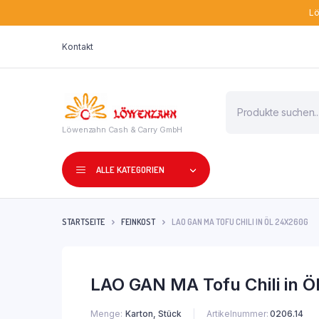
Lö
Kontakt
Products
search
Löwenzahn Cash & Carry GmbH
ALLE KATEGORIEN
STARTSEITE
FEINKOST
LAO GAN MA TOFU CHILI IN ÖL 24X260G
LAO GAN MA Tofu Chili in 
Menge
Karton, Stück
Artikelnummer:
0206.14