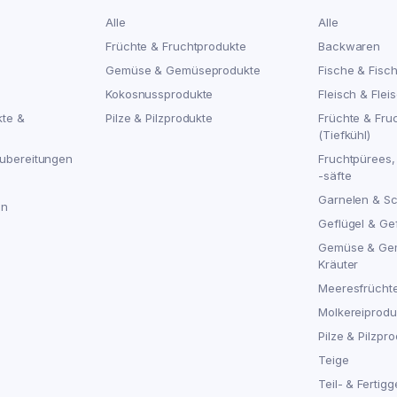
Alle
Alle
Früchte & Fruchtprodukte
Backwaren
Gemüse & Gemüseprodukte
Fische & Fisc
Kokosnussprodukte
Fleisch & Flei
kte &
Pilze & Pilzprodukte
Früchte & Fru
(Tiefkühl)
ubereitungen
Fruchtpürees,
-säfte
Garnelen & S
en
Geflügel & Ge
Gemüse & Ge
Kräuter
Meeresfrücht
Molkereiproduk
Pilze & Pilzpro
Teige
Teil- & Fertigg