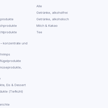
Alle
Getränke, alkoholfrei
hprodukte
Getränke, alkoholisch
schprodukte
Milch & Kakao
chtprodukte
Tee
 – konzentrate und
chrimps
flügelprodukte
müseprodukte,
e
te, Eis & Dessert
dukte (Tiefkühl)
erichte