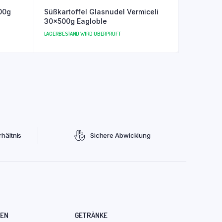
00g
Süßkartoffel Glasnudel Vermiceli
30x500g Eagloble
LAGERBESTAND WIRD ÜBERPRÜFT
hältnis
Sichere Abwicklung
REN
GETRÄNKE