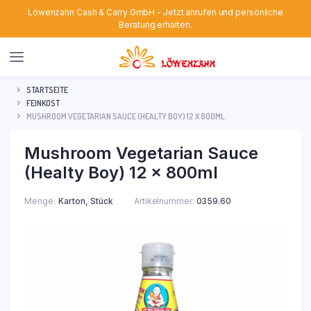
Löwenzahn Cash & Carry GmbH - Jetzt anrufen und persönliche
Beratung erhalten.
STARTSEITE
FEINKOST
MUSHROOM VEGETARIAN SAUCE (HEALTY BOY) 12 X 800ML
Mushroom Vegetarian Sauce
(Healty Boy) 12 x 800ml
Menge
Karton, Stück
Artikelnummer:
0359.60