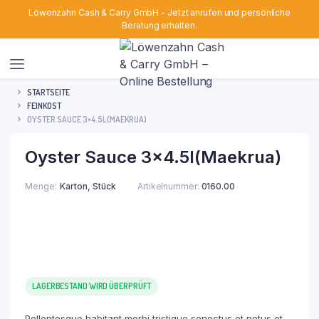
Löwenzahn Cash & Carry GmbH - Jetzt anrufen und persönliche
Beratung erhalten.
STARTSEITE
FEINKOST
OYSTER SAUCE 3×4.5L(MAEKRUA)
Oyster Sauce 3×4.5l(Maekrua)
Menge
Karton, Stück
Artikelnummer:
0160.00
LAGERBESTAND WIRD ÜBERPRÜFT
Pellentesque habitant morbi tristique senectus et netus et