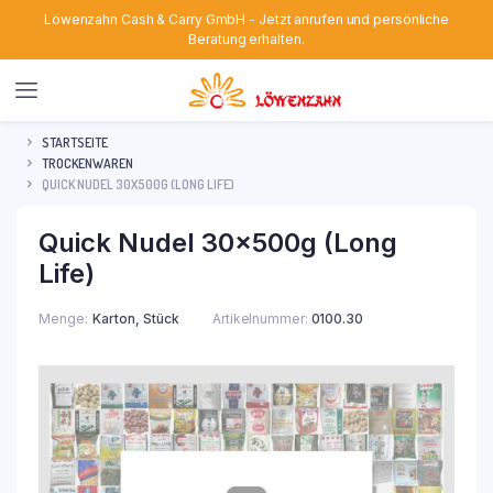
Löwenzahn Cash & Carry GmbH - Jetzt anrufen und persönliche
Beratung erhalten.
STARTSEITE
TROCKENWAREN
QUICK NUDEL 30X500G (LONG LIFE)
Quick Nudel 30x500g (Long
Life)
Menge
Karton, Stück
Artikelnummer:
0100.30