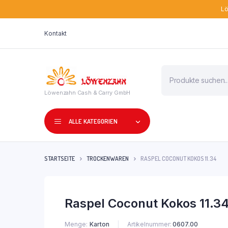
Lö
Kontakt
Products
search
Löwenzahn Cash & Carry GmbH
ALLE KATEGORIEN
STARTSEITE
TROCKENWAREN
RASPEL COCONUT KOKOS 11.34
Raspel Coconut Kokos 11.3
Menge
Karton
Artikelnummer:
0607.00