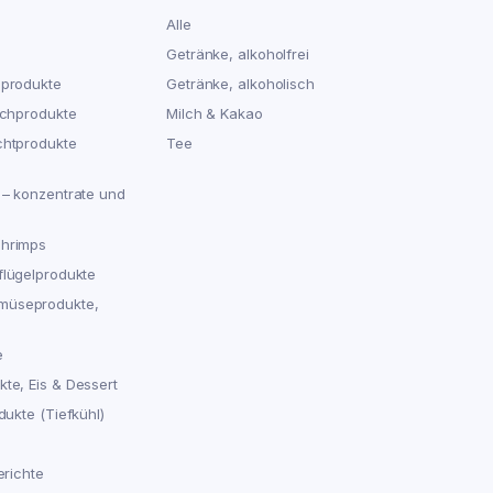
Alle
Getränke, alkoholfrei
hprodukte
Getränke, alkoholisch
schprodukte
Milch & Kakao
chtprodukte
Tee
 – konzentrate und
chrimps
flügelprodukte
müseprodukte,
e
te, Eis & Dessert
dukte (Tiefkühl)
erichte