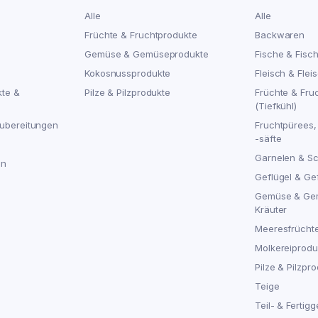
Alle
Alle
Früchte & Fruchtprodukte
Backwaren
Gemüse & Gemüseprodukte
Fische & Fisc
Kokosnussprodukte
Fleisch & Flei
kte &
Pilze & Pilzprodukte
Früchte & Fru
(Tiefkühl)
ubereitungen
Fruchtpürees,
-säfte
Garnelen & S
en
Geflügel & Ge
Gemüse & Ge
Kräuter
Meeresfrücht
Molkereiproduk
Pilze & Pilzpro
Teige
Teil- & Fertigg