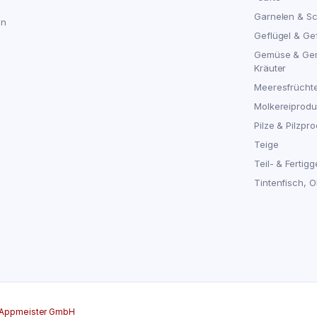
Garnelen & S
en
Geflügel & Ge
Gemüse & Ge
Kräuter
Meeresfrücht
Molkereiproduk
Pilze & Pilzpro
Teige
Teil- & Fertigg
Tintenfisch, 
Appmeister GmbH