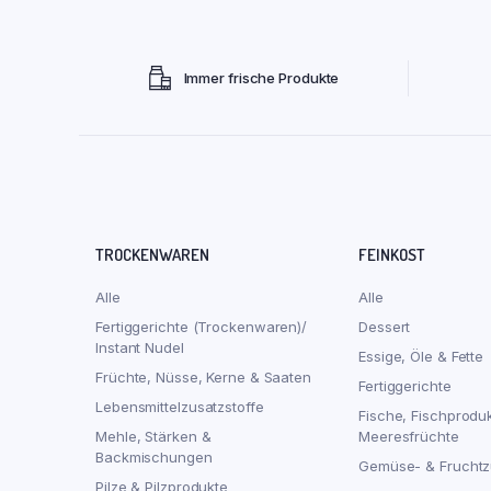
Immer frische Produkte
TROCKENWAREN
FEINKOST
Alle
Alle
Fertiggerichte (Trockenwaren)/
Dessert
Instant Nudel
Essige, Öle & Fette
Früchte, Nüsse, Kerne & Saaten
Fertiggerichte
Lebensmittelzusatzstoffe
Fische, Fischprodu
Mehle, Stärken &
Meeresfrüchte
Backmischungen
Gemüse- & Fruchtz
Pilze & Pilzprodukte