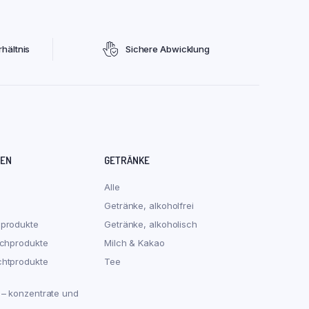
hältnis
Sichere Abwicklung
REN
GETRÄNKE
Alle
Getränke, alkoholfrei
hprodukte
Getränke, alkoholisch
schprodukte
Milch & Kakao
chtprodukte
Tee
 – konzentrate und