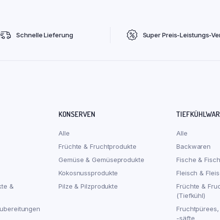
Schnelle Lieferung
Super Preis-Leistungs-Ver
KONSERVEN
TIEFKÜHLWA
Alle
Alle
Früchte & Fruchtprodukte
Backwaren
Gemüse & Gemüseprodukte
Fische & Fisc
Kokosnussprodukte
Fleisch & Flei
kte &
Pilze & Pilzprodukte
Früchte & Fru
(Tiefkühl)
ubereitungen
Fruchtpürees,
-säfte