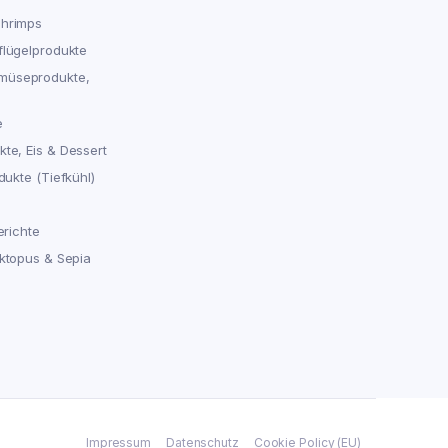
chrimps
flügelprodukte
müseprodukte,
e
te, Eis & Dessert
dukte (Tiefkühl)
erichte
Oktopus & Sepia
Impressum
Datenschutz
Cookie Policy (EU)