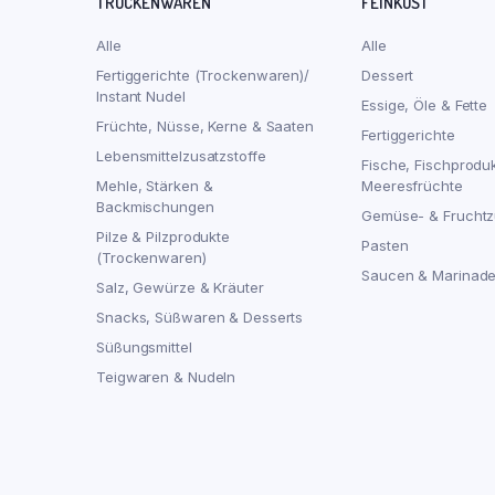
TROCKENWAREN
FEINKOST
Alle
Alle
Fertiggerichte (Trockenwaren)/
Dessert
Instant Nudel
Essige, Öle & Fette
Früchte, Nüsse, Kerne & Saaten
Fertiggerichte
Lebensmittelzusatzstoffe
Fische, Fischprodu
Mehle, Stärken &
Meeresfrüchte
Backmischungen
Gemüse- & Fruchtz
Pilze & Pilzprodukte
Pasten
(Trockenwaren)
Saucen & Marinad
Salz, Gewürze & Kräuter
Snacks, Süßwaren & Desserts
Süßungsmittel
Teigwaren & Nudeln