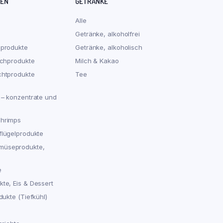
REN
GETRÄNKE
Alle
Getränke, alkoholfrei
hprodukte
Getränke, alkoholisch
schprodukte
Milch & Kakao
chtprodukte
Tee
 – konzentrate und
chrimps
flügelprodukte
müseprodukte,
e
te, Eis & Dessert
dukte (Tiefkühl)