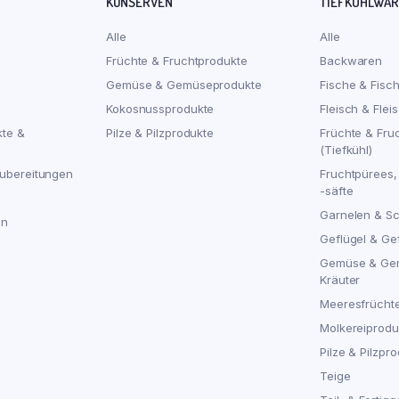
KONSERVEN
TIEFKÜHLWA
Alle
Alle
Früchte & Fruchtprodukte
Backwaren
Gemüse & Gemüseprodukte
Fische & Fisc
Kokosnussprodukte
Fleisch & Flei
kte &
Pilze & Pilzprodukte
Früchte & Fru
(Tiefkühl)
ubereitungen
Fruchtpürees,
-säfte
Garnelen & S
en
Geflügel & Ge
Gemüse & Ge
Kräuter
Meeresfrücht
Molkereiproduk
Pilze & Pilzpro
Teige