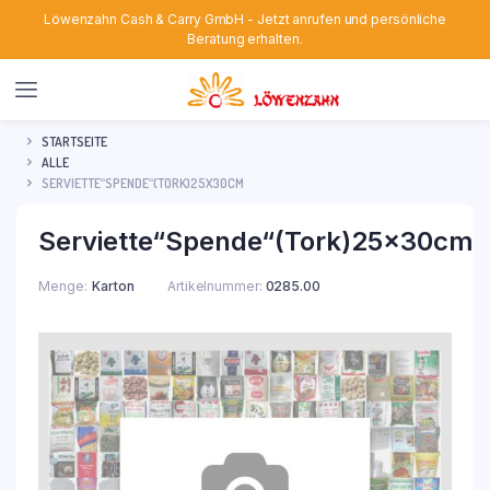
Löwenzahn Cash & Carry GmbH - Jetzt anrufen und persönliche
Beratung erhalten.
STARTSEITE
ALLE
SERVIETTE“SPENDE“(TORK)25X30CM
Serviette“Spende“(Tork)25x30cm
Menge
Karton
Artikelnummer:
0285.00