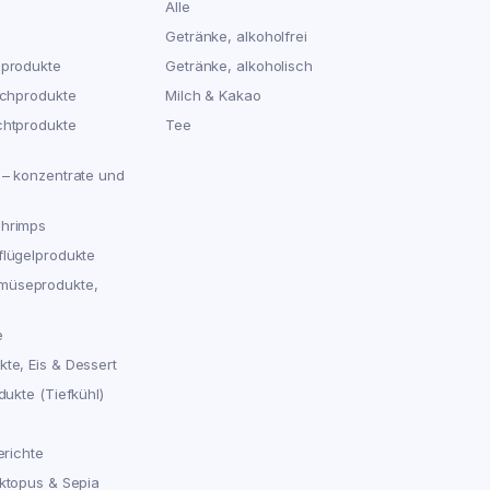
Alle
Getränke, alkoholfrei
hprodukte
Getränke, alkoholisch
schprodukte
Milch & Kakao
chtprodukte
Tee
 – konzentrate und
chrimps
flügelprodukte
müseprodukte,
e
te, Eis & Dessert
dukte (Tiefkühl)
erichte
Oktopus & Sepia