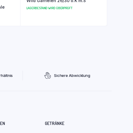
Wild Garnelen 26/30 o.K m.S
ale
LAGERBESTAND WIRD ÜBERPRÜFT
hältnis
Sichere Abwicklung
REN
GETRÄNKE