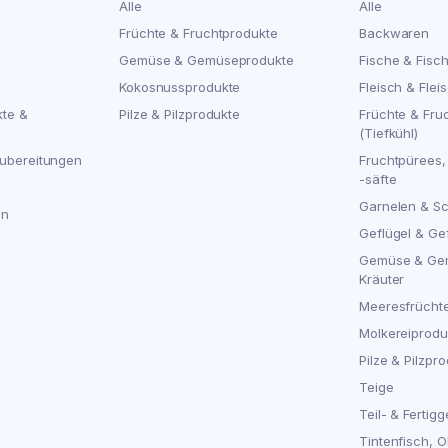
Alle
Alle
Früchte & Fruchtprodukte
Backwaren
Gemüse & Gemüseprodukte
Fische & Fisc
Kokosnussprodukte
Fleisch & Flei
kte &
Pilze & Pilzprodukte
Früchte & Fru
(Tiefkühl)
ubereitungen
Fruchtpürees,
-säfte
Garnelen & S
en
Geflügel & Ge
Gemüse & Ge
Kräuter
Meeresfrücht
Molkereiproduk
Pilze & Pilzpro
Teige
Teil- & Fertigg
Tintenfisch, 