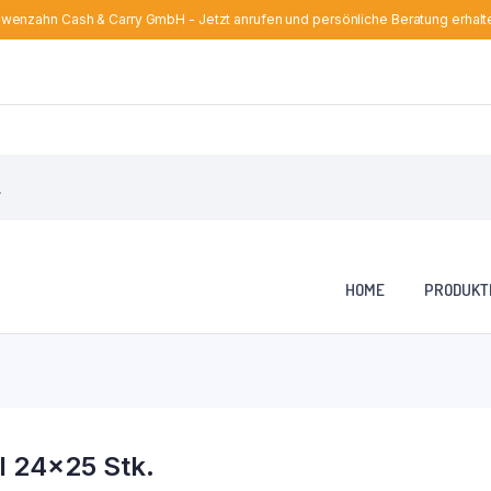
wenzahn Cash & Carry GmbH - Jetzt anrufen und persönliche Beratung erhalt
HOME
PRODUKT
 24×25 Stk.