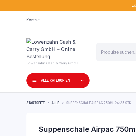
Lö
Kontakt
Products
search
Löwenzahn Cash & Carry GmbH
ALLE KATEGORIEN
STARTSEITE
ALLE
SUPPENSCHALE AIRPAC 750ML 24×25 STK.
Suppenschale Airpac 750ml