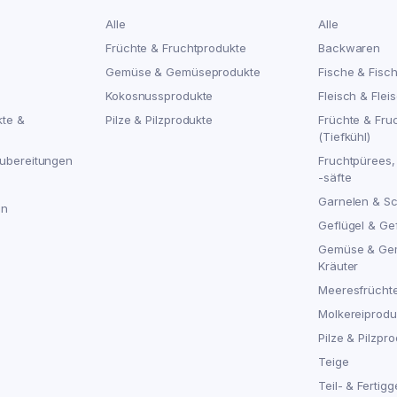
Alle
Alle
Früchte & Fruchtprodukte
Backwaren
Gemüse & Gemüseprodukte
Fische & Fisc
Kokosnussprodukte
Fleisch & Flei
kte &
Pilze & Pilzprodukte
Früchte & Fru
(Tiefkühl)
ubereitungen
Fruchtpürees,
-säfte
Garnelen & S
en
Geflügel & Ge
Gemüse & Ge
Kräuter
Meeresfrücht
Molkereiproduk
Pilze & Pilzpro
Teige
Teil- & Fertigg