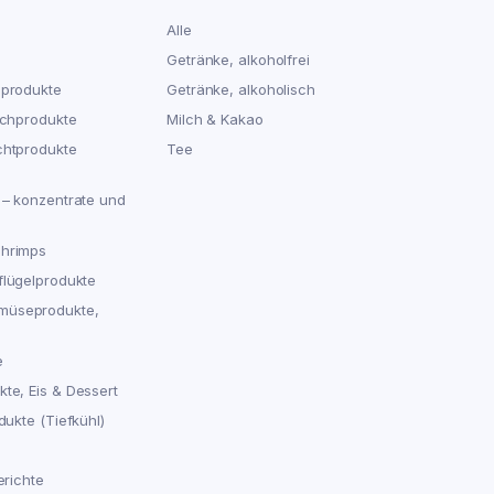
Alle
Getränke, alkoholfrei
hprodukte
Getränke, alkoholisch
schprodukte
Milch & Kakao
chtprodukte
Tee
 – konzentrate und
chrimps
flügelprodukte
müseprodukte,
e
te, Eis & Dessert
dukte (Tiefkühl)
erichte