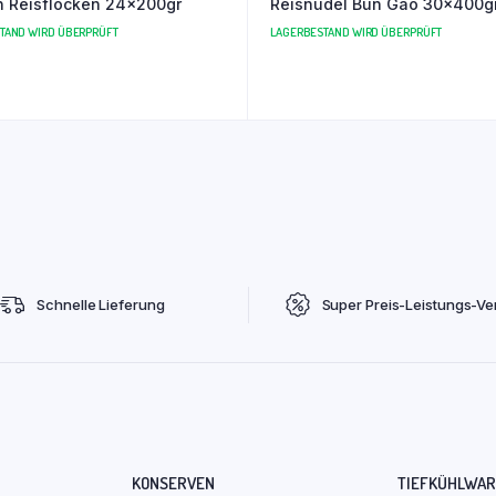
 Reisflocken 24x200gr
Reisnudel Bun Gao 30x400g
TAND WIRD ÜBERPRÜFT
LAGERBESTAND WIRD ÜBERPRÜFT
Schnelle Lieferung
Super Preis-Leistungs-Ver
KONSERVEN
TIEFKÜHLWA