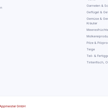
Garnelen & S
en
Geflügel & Ge
Gemüse & Ge
Kräuter
Meeresfrücht
Molkereiproduk
Pilze & Pilzpro
Teige
Teil- & Fertigg
Tintenfisch, 
Appmeister GmbH