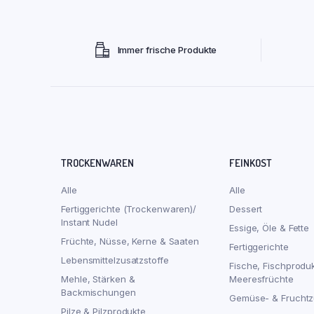
Immer frische Produkte
TROCKENWAREN
FEINKOST
Alle
Alle
Fertiggerichte (Trockenwaren)/
Dessert
Instant Nudel
Essige, Öle & Fette
Früchte, Nüsse, Kerne & Saaten
Fertiggerichte
Lebensmittelzusatzstoffe
Fische, Fischprodu
Mehle, Stärken &
Meeresfrüchte
Backmischungen
Gemüse- & Fruchtz
Pilze & Pilzprodukte