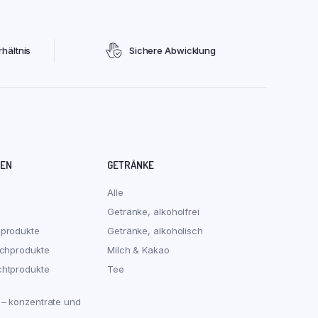
hältnis
Sichere Abwicklung
REN
GETRÄNKE
Alle
Getränke, alkoholfrei
hprodukte
Getränke, alkoholisch
schprodukte
Milch & Kakao
chtprodukte
Tee
 – konzentrate und