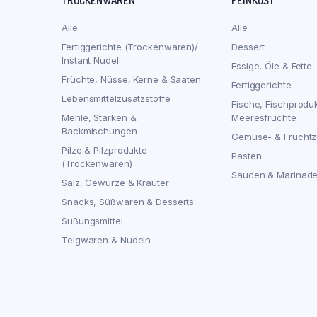
TROCKENWAREN
FEINKOST
Alle
Alle
Fertiggerichte (Trockenwaren)/
Dessert
Instant Nudel
Essige, Öle & Fette
Früchte, Nüsse, Kerne & Saaten
Fertiggerichte
Lebensmittelzusatzstoffe
Fische, Fischprodu
Mehle, Stärken &
Meeresfrüchte
Backmischungen
Gemüse- & Fruchtz
Pilze & Pilzprodukte
Pasten
(Trockenwaren)
Saucen & Marinad
Salz, Gewürze & Kräuter
Snacks, Süßwaren & Desserts
Süßungsmittel
Teigwaren & Nudeln