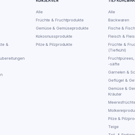
KONSERVEN
TIEFKÜHLWA
Alle
Alle
Früchte & Fruchtprodukte
Backwaren
Gemüse & Gemüseprodukte
Fische & Fisc
Kokosnussprodukte
Fleisch & Flei
kte &
Pilze & Pilzprodukte
Früchte & Fru
(Tiefkühl)
ubereitungen
Fruchtpürees,
-säfte
Garnelen & S
en
Geflügel & Ge
Gemüse & Ge
Kräuter
Meeresfrücht
Molkereiproduk
Pilze & Pilzpro
Teige
Teil- & Fertigg