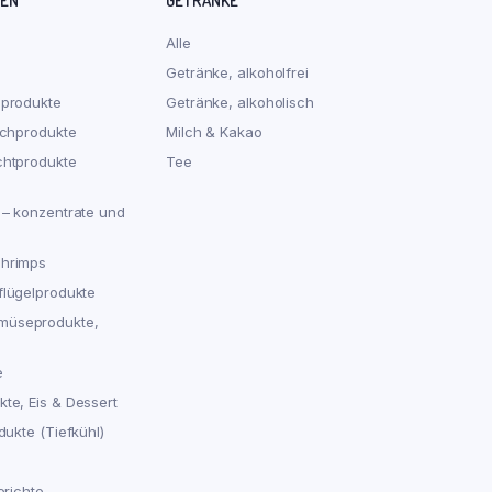
REN
GETRÄNKE
Alle
Getränke, alkoholfrei
hprodukte
Getränke, alkoholisch
schprodukte
Milch & Kakao
chtprodukte
Tee
 – konzentrate und
chrimps
flügelprodukte
müseprodukte,
e
te, Eis & Dessert
dukte (Tiefkühl)
erichte