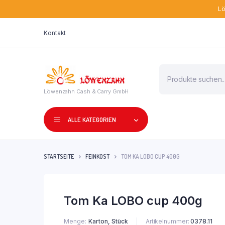
Lö
Kontakt
Products
search
Löwenzahn Cash & Carry GmbH
ALLE KATEGORIEN
STARTSEITE
FEINKOST
TOM KA LOBO CUP 400G
Tom Ka LOBO cup 400g
Menge
Karton, Stück
Artikelnummer:
0378.11