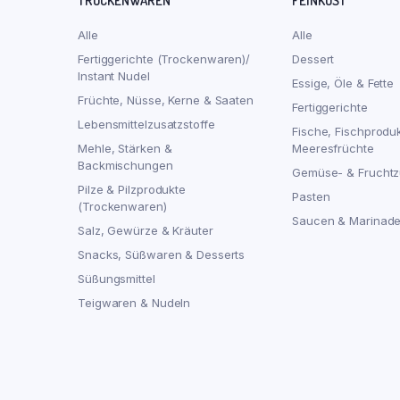
TROCKENWAREN
FEINKOST
Alle
Alle
Fertiggerichte (Trockenwaren)/
Dessert
Instant Nudel
Essige, Öle & Fette
Früchte, Nüsse, Kerne & Saaten
Fertiggerichte
Lebensmittelzusatzstoffe
Fische, Fischprodu
Mehle, Stärken &
Meeresfrüchte
Backmischungen
Gemüse- & Fruchtz
Pilze & Pilzprodukte
Pasten
(Trockenwaren)
Saucen & Marinad
Salz, Gewürze & Kräuter
Snacks, Süßwaren & Desserts
Süßungsmittel
Teigwaren & Nudeln