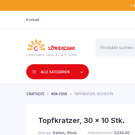
Lö
Kontakt
Products
search
Löwenzahn Cash & Carry GmbH
ALLE KATEGORIEN
STARTSEITE
NON-FOOD
TOPFKRATZER, 30 X 10 STK.
Topfkratzer, 30 x 10 Stk.
Menge
Karton, Stück
Artikelnummer:
0244.00