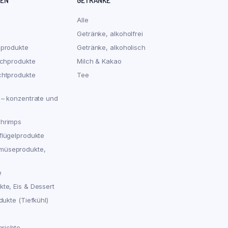
REN
GETRÄNKE
Alle
Getränke, alkoholfrei
hprodukte
Getränke, alkoholisch
schprodukte
Milch & Kakao
chtprodukte
Tee
 – konzentrate und
chrimps
flügelprodukte
müseprodukte,
e
te, Eis & Dessert
dukte (Tiefkühl)
erichte