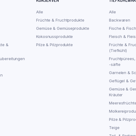
KONSERVEN
TIEFKÜHLWA
Alle
Alle
Früchte & Fruchtprodukte
Backwaren
Gemüse & Gemüseprodukte
Fische & Fisc
Kokosnussprodukte
Fleisch & Flei
kte &
Pilze & Pilzprodukte
Früchte & Fru
(Tiefkühl)
ubereitungen
Fruchtpürees,
-säfte
Garnelen & S
en
Geflügel & Ge
Gemüse & Ge
Kräuter
Meeresfrücht
Molkereiproduk
Pilze & Pilzpro
Teige
Teil- & Fertigg