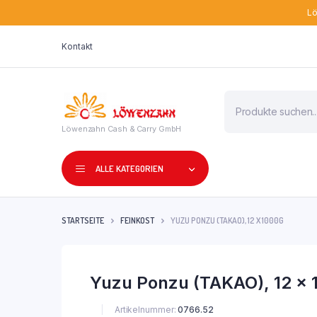
Lö
Kontakt
Products
search
Löwenzahn Cash & Carry GmbH
ALLE KATEGORIEN
STARTSEITE
FEINKOST
YUZU PONZU (TAKAO), 12 X 1000G
Yuzu Ponzu (TAKAO), 12 x 
Artikelnummer:
0766.52