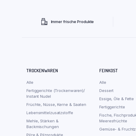
Immer frische Produkte
TROCKENWAREN
FEINKOST
Alle
Alle
Fertiggerichte (Trockenwaren)/
Dessert
Instant Nudel
Essige, Öle & Fette
Früchte, Nüsse, Kerne & Saaten
Fertiggerichte
Lebensmittelzusatzstoffe
Fische, Fischprodu
Mehle, Stärken &
Meeresfrüchte
Backmischungen
Gemüse- & Fruchtz
Pilze & Pilzprodukte