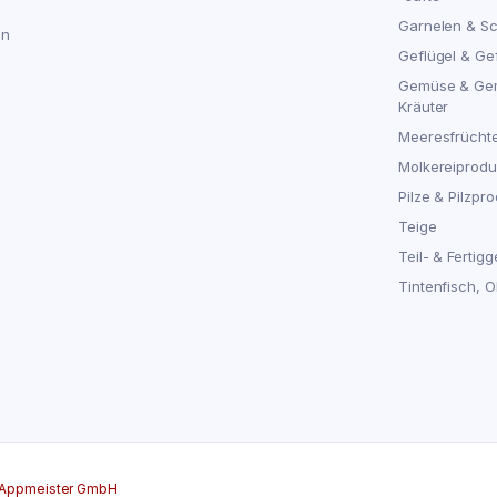
Garnelen & S
en
Geflügel & Ge
Gemüse & Ge
Kräuter
Meeresfrücht
Molkereiproduk
Pilze & Pilzpro
Teige
Teil- & Fertigg
Tintenfisch, 
Appmeister GmbH