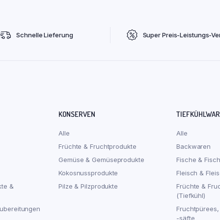
Schnelle Lieferung
Super Preis-Leistungs-Ver
KONSERVEN
TIEFKÜHLWA
Alle
Alle
Früchte & Fruchtprodukte
Backwaren
Gemüse & Gemüseprodukte
Fische & Fisc
Kokosnussprodukte
Fleisch & Flei
kte &
Pilze & Pilzprodukte
Früchte & Fru
(Tiefkühl)
ubereitungen
Fruchtpürees,
-säfte