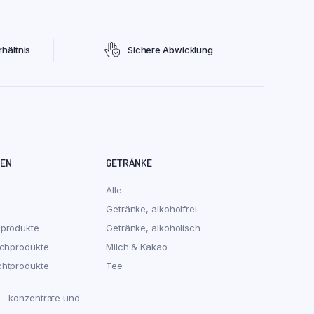
hältnis
Sichere Abwicklung
REN
GETRÄNKE
Alle
Getränke, alkoholfrei
hprodukte
Getränke, alkoholisch
schprodukte
Milch & Kakao
chtprodukte
Tee
 – konzentrate und