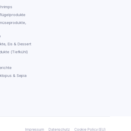
chrimps
flügelprodukte
müseprodukte,
e
te, Eis & Dessert
dukte (Tiefkühl)
erichte
Oktopus & Sepia
Impressum
Datenschutz
Cookie Policy (EU)