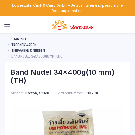
Löwenzahn Cash & Carry GmbH - Jetzt anrufen und persönliche
Beratung erhalten.
STARTSEITE
TROCKENWAREN
TEIGWAREN & NUDELN
BAND NUDEL 34X400G(10 MM) (TH)
Band Nudel 34x400g(10 mm)
(TH)
Menge
Karton, Stück
Artikelnummer:
0102.30