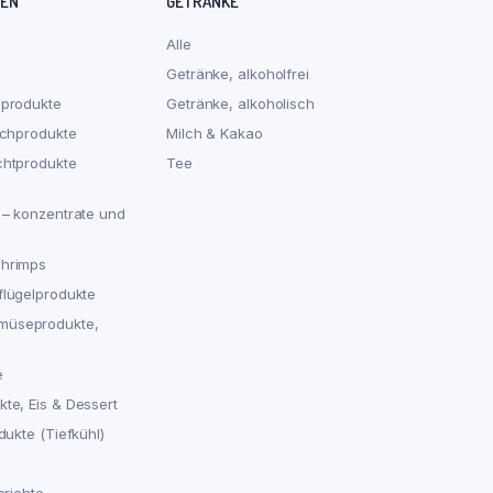
REN
GETRÄNKE
Alle
Getränke, alkoholfrei
hprodukte
Getränke, alkoholisch
schprodukte
Milch & Kakao
chtprodukte
Tee
 – konzentrate und
chrimps
flügelprodukte
müseprodukte,
e
te, Eis & Dessert
dukte (Tiefkühl)
erichte