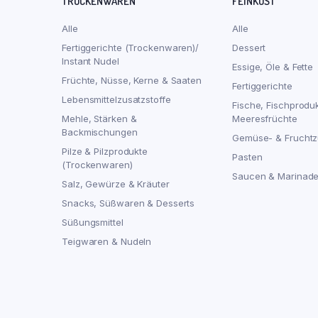
TROCKENWAREN
FEINKOST
Alle
Alle
Fertiggerichte (Trockenwaren)/
Dessert
Instant Nudel
Essige, Öle & Fette
Früchte, Nüsse, Kerne & Saaten
Fertiggerichte
Lebensmittelzusatzstoffe
Fische, Fischprodu
Mehle, Stärken &
Meeresfrüchte
Backmischungen
Gemüse- & Fruchtz
Pilze & Pilzprodukte
Pasten
(Trockenwaren)
Saucen & Marinad
Salz, Gewürze & Kräuter
Snacks, Süßwaren & Desserts
Süßungsmittel
Teigwaren & Nudeln