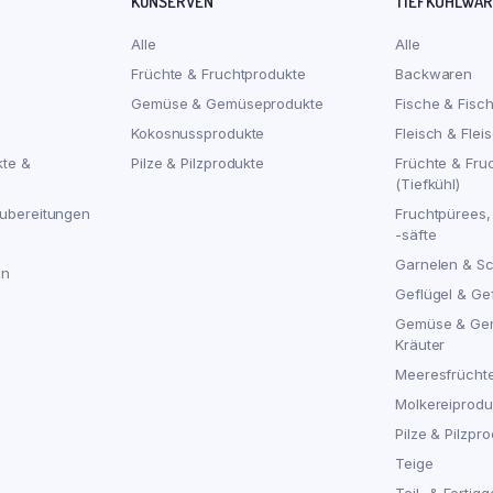
KONSERVEN
TIEFKÜHLWA
Alle
Alle
Früchte & Fruchtprodukte
Backwaren
Gemüse & Gemüseprodukte
Fische & Fisc
Kokosnussprodukte
Fleisch & Flei
kte &
Pilze & Pilzprodukte
Früchte & Fru
(Tiefkühl)
ubereitungen
Fruchtpürees,
-säfte
Garnelen & S
en
Geflügel & Ge
Gemüse & Ge
Kräuter
Meeresfrücht
Molkereiproduk
Pilze & Pilzpro
Teige
Teil- & Fertigg