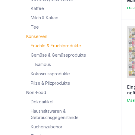
Ma
Kaffee
LAGE
Milch & Kakao
Tee
Konserven
Früchte & Fruchtprodukte
Gemüse & Gemüseprodukte
Bambus
Kokosnussprodukte
Pilze & Pilzprodukte
Ein
Non-Food
ngâ
LAGE
Dekoartikel
Haushaltswaren &
Gebrauchsgegenstände
Küchenzubehör