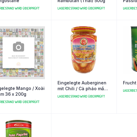
ngostane
Rambutan (Thai) 500g
Passio
RBESTAND WIRD ÜBERPRÜFT
LAGERBESTAND WIRD ÜBERPRÜFT
LAGERBES
Eingelegte Auberginen
Frucht
gelegte Mango / Xoài
mit Chili / Cà pháo mắm
LAGERBES
m 36 x 200g
tôm chua 24x400g
LAGERBESTAND WIRD ÜBERPRÜFT
RBESTAND WIRD ÜBERPRÜFT