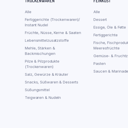
TROCKENWAREN
FEINKOST
Alle
Alle
Fertiggerichte (Trockenwaren)/
Dessert
Instant Nudel
Essige, Öle & Fette
Früchte, Nüsse, Kerne & Saaten
Fertiggerichte
Lebensmittelzusatzstoffe
Fische, Fischprodu
Mehle, Stärken &
Meeresfrüchte
Backmischungen
Gemüse- & Fruchtz
Pilze & Pilzprodukte
Pasten
(Trockenwaren)
Saucen & Marinad
Salz, Gewürze & Kräuter
Snacks, Süßwaren & Desserts
Süßungsmittel
Teigwaren & Nudeln