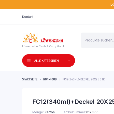
Lö
Kontakt
Products
search
Löwenzahn Cash & Carry GmbH
ALLE KATEGORIEN
STARTSEITE
NON-FOOD
FC12(340ML)+DECKEL 20X25 STK.
FC12(340ml)+Deckel 20X25
Menge
Karton
Artikelnummer:
0173.00