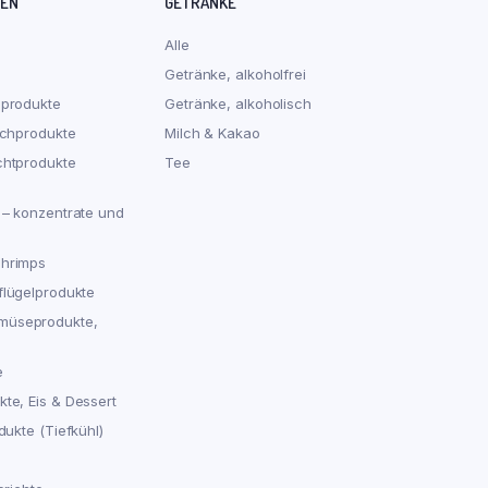
REN
GETRÄNKE
Alle
Getränke, alkoholfrei
hprodukte
Getränke, alkoholisch
schprodukte
Milch & Kakao
chtprodukte
Tee
 – konzentrate und
chrimps
flügelprodukte
müseprodukte,
e
te, Eis & Dessert
dukte (Tiefkühl)