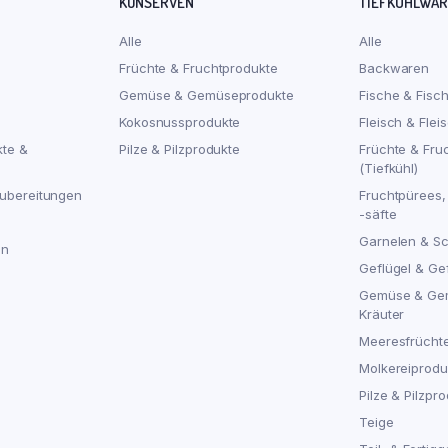
KONSERVEN
TIEFKÜHLWA
Alle
Alle
Früchte & Fruchtprodukte
Backwaren
Gemüse & Gemüseprodukte
Fische & Fisc
Kokosnussprodukte
Fleisch & Flei
kte &
Pilze & Pilzprodukte
Früchte & Fru
(Tiefkühl)
ubereitungen
Fruchtpürees,
-säfte
Garnelen & S
en
Geflügel & Ge
Gemüse & Ge
Kräuter
Meeresfrücht
Molkereiproduk
Pilze & Pilzpro
Teige