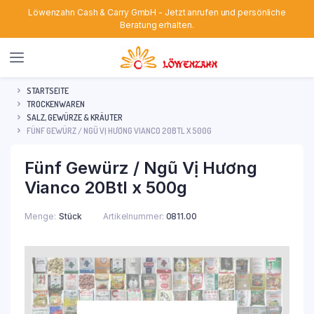
Löwenzahn Cash & Carry GmbH - Jetzt anrufen und persönliche
Beratung erhalten.
STARTSEITE
TROCKENWAREN
SALZ, GEWÜRZE & KRÄUTER
FÜNF GEWÜRZ / NGŨ VỊ HƯƠNG VIANCO 20BTL X 500G
Fünf Gewürz / Ngũ Vị Hương
Vianco 20Btl x 500g
Menge
Stück
Artikelnummer:
0811.00