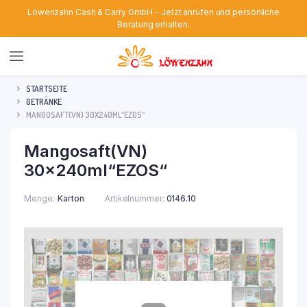
Löwenzahn Cash & Carry GmbH - Jetzt anrufen und persönliche
Beratung erhalten.
STARTSEITE
GETRÄNKE
MANGOSAFT(VN) 30X240ML“EZOS“
Mangosaft(VN)
30x240ml“EZOS“
Menge
Karton
Artikelnummer:
0146.10