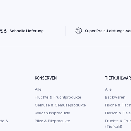
Schnelle Lieferung
Super Preis-Leistungs-Ver
KONSERVEN
TIEFKÜHLWA
Alle
Alle
Früchte & Fruchtprodukte
Backwaren
Gemüse & Gemüseprodukte
Fische & Fisc
Kokosnussprodukte
Fleisch & Flei
kte &
Pilze & Pilzprodukte
Früchte & Fru
(Tiefkühl)