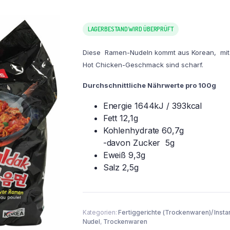
LAGERBESTAND WIRD ÜBERPRÜFT
Diese Ramen-Nudeln kommt aus Korean, mit
Hot Chicken-Geschmack sind scharf.
Durchschnittliche Nährwerte pro 100g
Energie 1644kJ / 393kcal
Fett 12,1g
Kohlenhydrate 60,7g
-davon Zucker 5g
Eweiß 9,3g
Salz 2,5g
Kategorien:
Fertiggerichte (Trockenwaren)/ Insta
Nudel
,
Trockenwaren