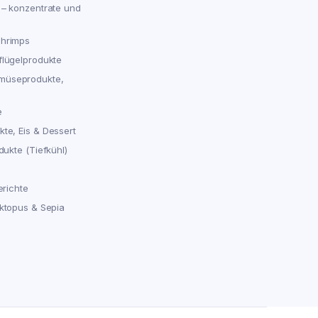
 – konzentrate und
chrimps
flügelprodukte
müseprodukte,
e
te, Eis & Dessert
dukte (Tiefkühl)
erichte
Oktopus & Sepia