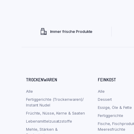
Immer frische Produkte
TROCKENWAREN
FEINKOST
Alle
Alle
Fertiggerichte (Trockenwaren)/
Dessert
Instant Nudel
Essige, Öle & Fette
Früchte, Nüsse, Kerne & Saaten
Fertiggerichte
Lebensmittelzusatzstoffe
Fische, Fischprodu
Mehle, Stärken &
Meeresfrüchte