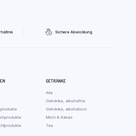
hältnis
Sichere Abwicklung
REN
GETRÄNKE
Alle
Getränke, alkoholfrei
hprodukte
Getränke, alkoholisch
schprodukte
Milch & Kakao
chtprodukte
Tee