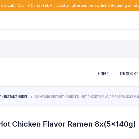
wenzahn Cash & Carry GmbH - Jetzt anrufen und persönliche Beratung erhalt
HOME
PRODUKT
)/ INSTANT NUDEL
SAMYANG INSTANT NOODLES-HOT CHICKEN FLAVOR RAMEN 8X(5X14
Hot Chicken Flavor Ramen 8x(5x140g)