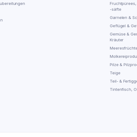
ubereitungen
Fruchtpürees,
-säfte
Garnelen & S
en
Geflügel & Ge
Gemüse & Ge
Kräuter
Meeresfrücht
Molkereiproduk
Pilze & Pilzpro
Teige
Teil- & Fertigg
Tintenfisch, 